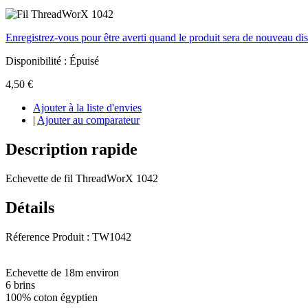
Enregistrez-vous pour être averti quand le produit sera de nouveau di
Disponibilité :
Épuisé
4,50 €
Ajouter à la liste d'envies
|
Ajouter au comparateur
Description rapide
Echevette de fil ThreadWorX 1042
Détails
Réference Produit : TW1042
Echevette de 18m environ
6 brins
100% coton égyptien