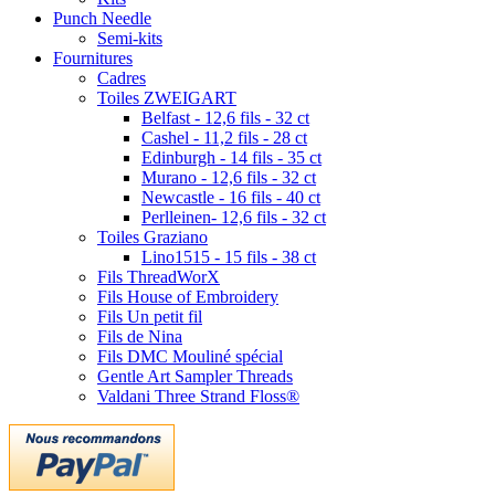
Punch Needle
Semi-kits
Fournitures
Cadres
Toiles ZWEIGART
Belfast - 12,6 fils - 32 ct
Cashel - 11,2 fils - 28 ct
Edinburgh - 14 fils - 35 ct
Murano - 12,6 fils - 32 ct
Newcastle - 16 fils - 40 ct
Perlleinen- 12,6 fils - 32 ct
Toiles Graziano
Lino1515 - 15 fils - 38 ct
Fils ThreadWorX
Fils House of Embroidery
Fils Un petit fil
Fils de Nina
Fils DMC Mouliné spécial
Gentle Art Sampler Threads
Valdani Three Strand Floss®