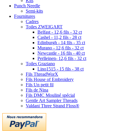
Kits
Punch Needle
Semi-kits
Fournitures
Cadres
Toiles ZWEIGART
Belfast - 12,6 fils - 32 ct
Cashel - 11,2 fils - 28 ct
Edinburgh - 14 fils - 35 ct
Murano - 12,6 fils - 32 ct
Newcastle - 16 fils - 40 ct
Perlleinen- 12,6 fils - 32 ct
Toiles Graziano
Lino1515 - 15 fils - 38 ct
Fils ThreadWorX
Fils House of Embroidery
Fils Un petit fil
Fils de Nina
Fils DMC Mouliné spécial
Gentle Art Sampler Threads
Valdani Three Strand Floss®